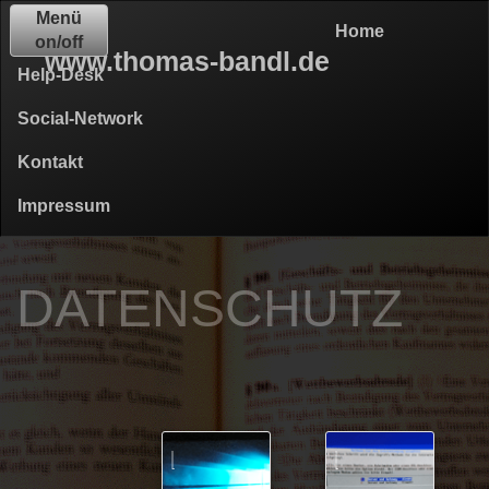
Menü
Home
on/off
www.thomas-bandl.de
Help-Desk
Social-Network
Kontakt
Impressum
DATENSCHUTZ