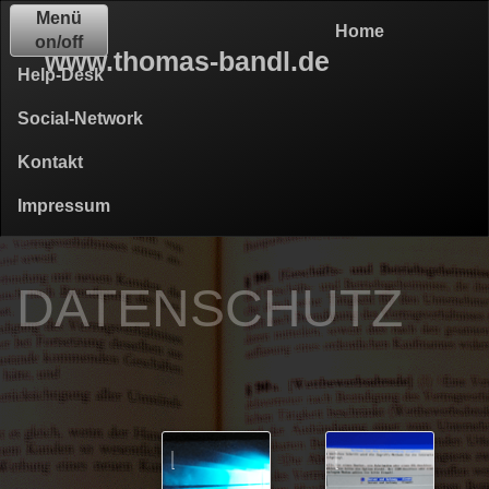
Menü
Home
on/off
www.thomas-bandl.de
Help-Desk
Social-Network
Kontakt
Impressum
DATENSCHUTZ