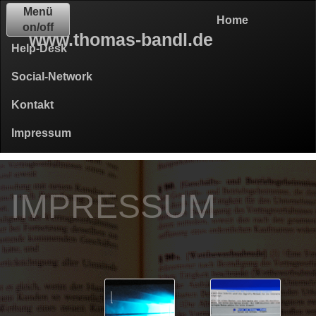
Menü
Home
on/off
www.thomas-bandl.de
Help-Desk
Social-Network
Kontakt
Impressum
IMPRESSUM