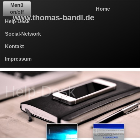
Menü
Home
on/off
www.thomas-bandl.de
Help-Desk
Social-Network
Kontakt
Impressum
Help-Desk