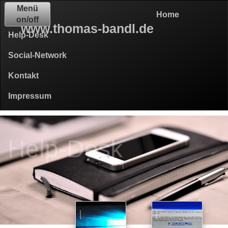
Menü
Home
on/off
www.thomas-bandl.de
Help-Desk
Social-Network
Kontakt
Impressum
Help-Desk