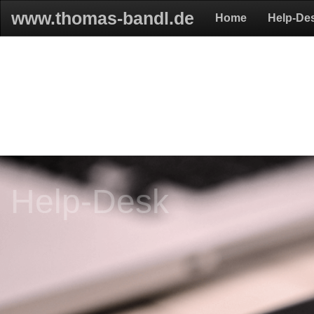
www.thomas-bandl.de
Home
Help-De
Help-Desk