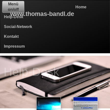
Menü
Home
on/off
www.thomas-bandl.de
Help-Desk
Social-Network
Kontakt
Impressum
Help-Desk