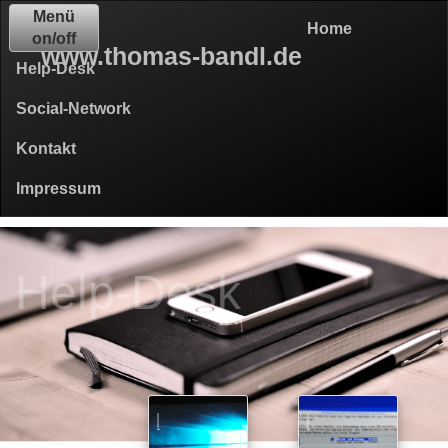
Menü
Home
on/off
www.thomas-bandl.de
Help-Desk
Social-Network
Kontakt
Impressum
Help-Desk