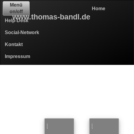
Menü
Home
on/off
www.thomas-bandl.de
Help-Desk
Social-Network
Kontakt
Impressum
Help-Desk