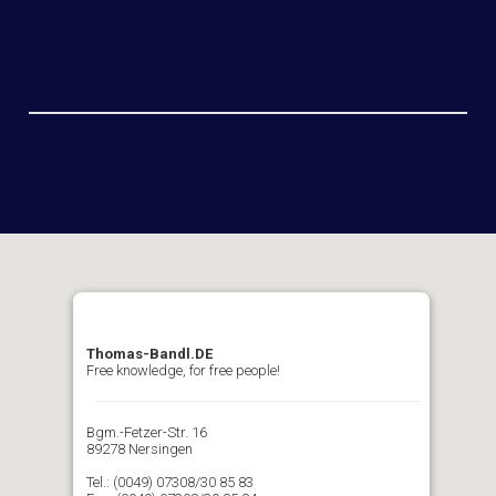
Thomas-Bandl.DE
Free knowledge, for free people!
Bgm.-Fetzer-Str. 16
89278 Nersingen
Tel.: (0049) 07308/30 85 83