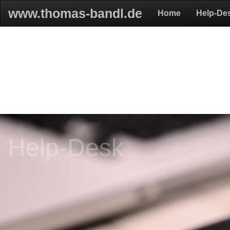
www.thomas-bandl.de
Home
Help-De
Help-Desk