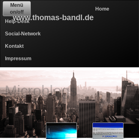
Menü
Home
on/off
www.thomas-bandl.de
Help-Desk
Social-Network
Kontakt
Impressum
Microblogs