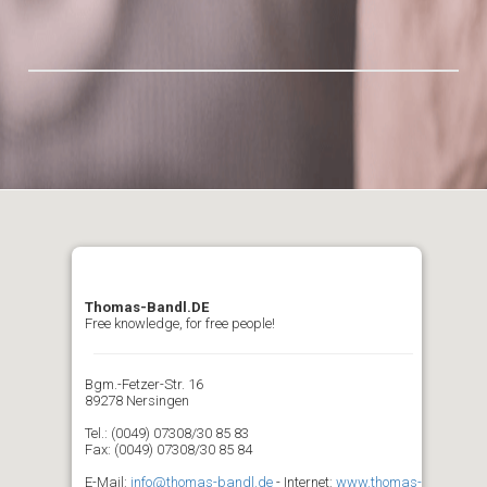
Thomas-Bandl.DE
Free knowledge, for free people!
Bgm.-Fetzer-Str. 16
89278 Nersingen
Tel.: (0049) 07308/30 85 83
Fax: (0049) 07308/30 85 84
E-Mail:
info@thomas-bandl.de
- Internet:
www.thomas-