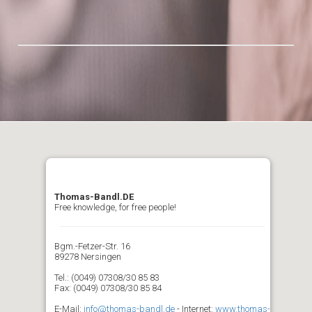
Thomas-Bandl.DE
Free knowledge, for free people!
Bgm.-Fetzer-Str. 16
89278 Nersingen
Tel.: (0049) 07308/30 85 83
Fax: (0049) 07308/30 85 84
E-Mail:
info@thomas-bandl.de
- Internet:
www.thomas-