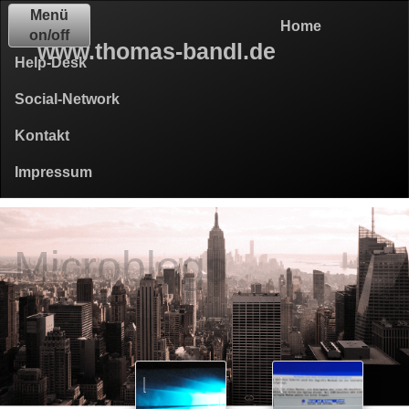
Menü
Home
on/off
www.thomas-bandl.de
Help-Desk
Social-Network
Kontakt
Impressum
Microblogs