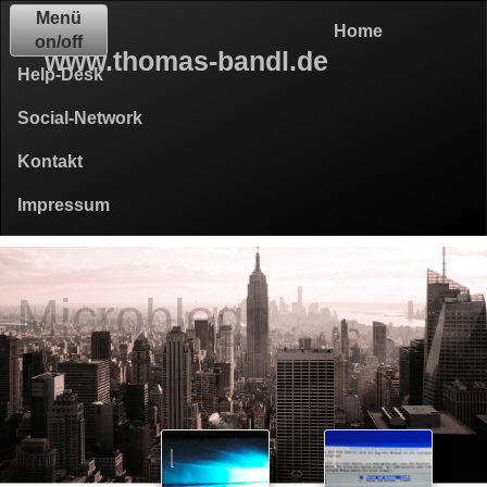
Menü
Home
on/off
www.thomas-bandl.de
Help-Desk
Social-Network
Kontakt
Impressum
Microblogs