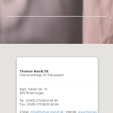
Thomas-Bandl.DE
Free knowledge, for free people!
Bgm.-Fetzer-Str. 16
89278 Nersingen
Tel.: (0049) 07308/30 85 83
Fax: (0049) 07308/30 85 84
E-Mail:
info@thomas-bandl.de
- Internet:
www.thomas-