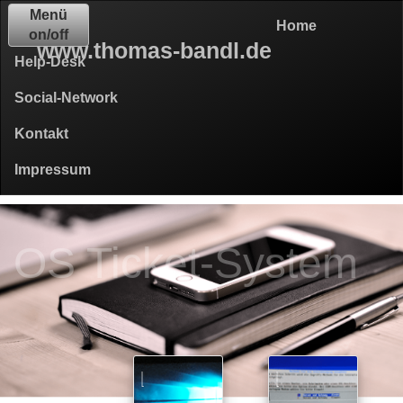
Menü
Home
on/off
www.thomas-bandl.de
Help-Desk
Social-Network
Kontakt
Impressum
OS Ticket-System