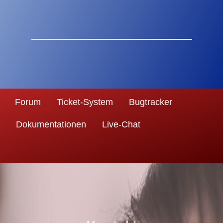
Forum
Ticket-System
Bugtracker
Dokumentationen
Live-Chat