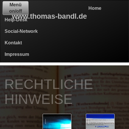
Menü
Home
on/off
www.thomas-bandl.de
Help-Desk
Social-Network
Kontakt
Impressum
RECHTLICHE
HINWEISE