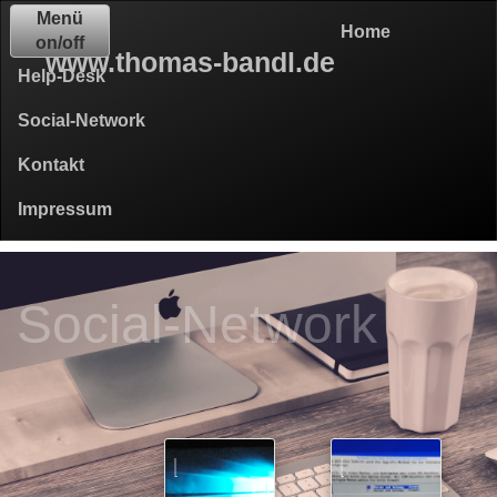
Menü
Home
on/off
www.thomas-bandl.de
Help-Desk
Social-Network
Kontakt
Impressum
Social-Network