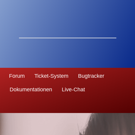
Forum
Ticket-System
Bugtracker
Dokumentationen
Live-Chat