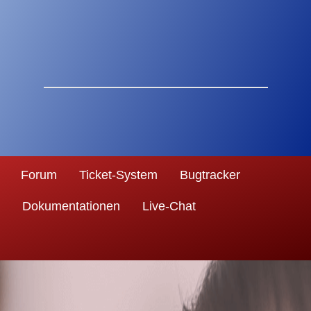
Forum
Ticket-System
Bugtracker
Dokumentationen
Live-Chat