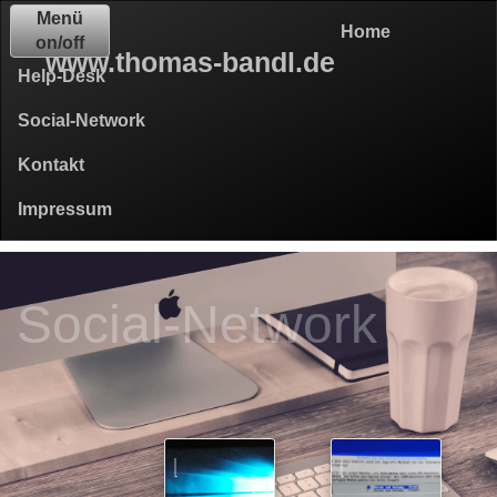
Menü
Home
on/off
www.thomas-bandl.de
Help-Desk
Social-Network
Kontakt
Impressum
Social-Network