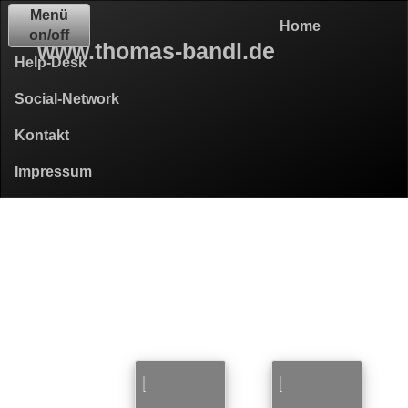
Menü
Home
on/off
www.thomas-bandl.de
Help-Desk
Social-Network
Kontakt
Impressum
DATENSCHUTZ