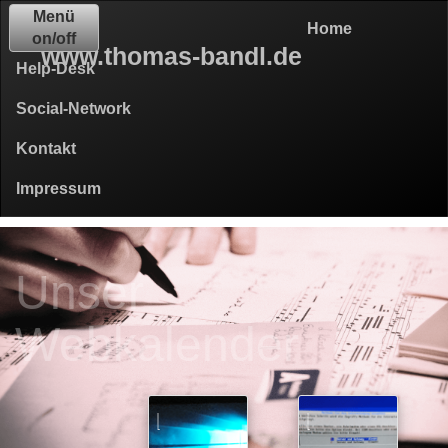
Menü
Home
on/off
www.thomas-bandl.de
Help-Desk
Social-Network
Kontakt
Impressum
Unser
Webkalender