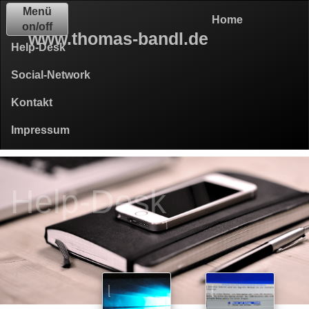
Menü
Home
on/off
www.thomas-bandl.de
Help-Desk
Social-Network
Kontakt
Impressum
Help-Desk